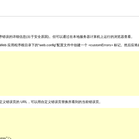
序错误的详细信息(出于安全原因)。但可以通过在本地服务器计算机上运行的浏览器查看。
录下的“web.config”配置文件中创建一个 <customErrors> 标记。然后应将此 <cust
性，使之指向自定义错误页的 URL，可以用自定义错误页替换所看到的当前错误页。
htm"/>
