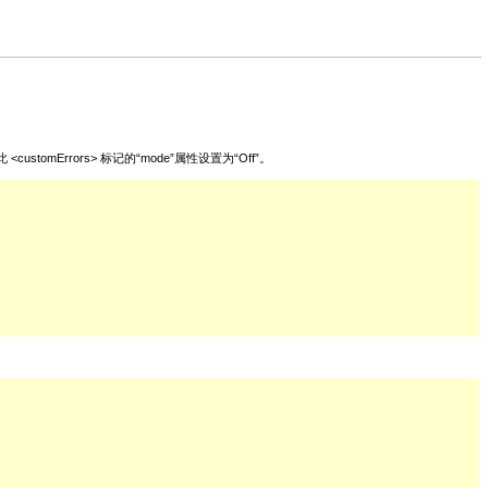
omErrors> 标记的“mode”属性设置为“Off”。