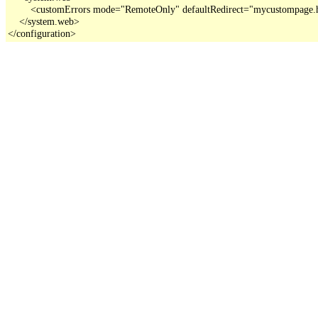
        <customErrors mode="RemoteOnly" defaultRedirect="mycustompage.
    </system.web>

</configuration>